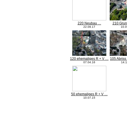
220 Neubau …
210 Grun
22.09.17
10.0
120 ehemaliges R + V …
105 Abriss
07.04.16
14.1
50 ehemaliges R + V …
10.07.15