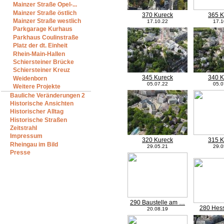
Mainzer Straße Opel-...
Mainzer Straße östlich
370 Kureck
365 K
Mainzer Straße westlich
17.10.22
17.1
Parkgarage Kurhaus
Parkhaus Coulinstraße
Platz der dt. Einheit
Rhein-Main-Hallen
Schiersteiner Brücke
Schiersteiner Kreuz
345 Kureck
340 K
Weidenborn
05.07.22
05.0
Weitere Projekte
Bauliche Veränderungen 2
Historische Ansichten
Historischer Alltag
Historische Straßen
Zeitstrahl
Impressum
320 Kureck
315 K
Rheingau im Bild
29.05.21
29.0
Presse
290 Baustelle am …
280 Hes
20.08.19