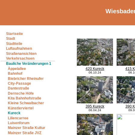
Wiesbaden
Startseite
Stadt
Stadtteile
Luftaufnahmen
Straßenansichten
Verkehrsachsen
Bauliche Veränderungen 1
Äppelallee
420 Kureck
415 K
06.10.24
06.1
Bahnhof
Biebricher Rheinufer
City-Passage
Dantestraße
Dernsche Höfe
Kita Bahnhofstraße
Kleine Schwalbacher
395 Kureck
390 K
Künstlerviertel
06.04.24
09.0
Kureck
Liliencarree
Luisenforum
Mainzer Straße Kultur
Mainzer Straße JVZ