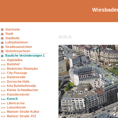
Wiesbaden
Startseite
Stadt
29.05.21
Stadtteile
Luftaufnahmen
Straßenansichten
Verkehrsachsen
Bauliche Veränderungen 1
Äppelallee
Bahnhof
Biebricher Rheinufer
City-Passage
Dantestraße
Dernsche Höfe
Kita Bahnhofstraße
Kleine Schwalbacher
Künstlerviertel
Kureck
Liliencarree
Luisenforum
Mainzer Straße Kultur
Mainzer Straße JVZ