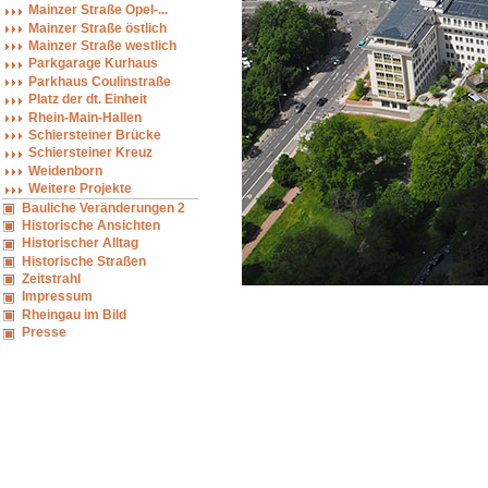
Mainzer Straße Opel-...
Mainzer Straße östlich
Mainzer Straße westlich
Parkgarage Kurhaus
Parkhaus Coulinstraße
Platz der dt. Einheit
Rhein-Main-Hallen
Schiersteiner Brücke
Schiersteiner Kreuz
Weidenborn
Weitere Projekte
Bauliche Veränderungen 2
Historische Ansichten
Historischer Alltag
Historische Straßen
Zeitstrahl
Impressum
Rheingau im Bild
Presse