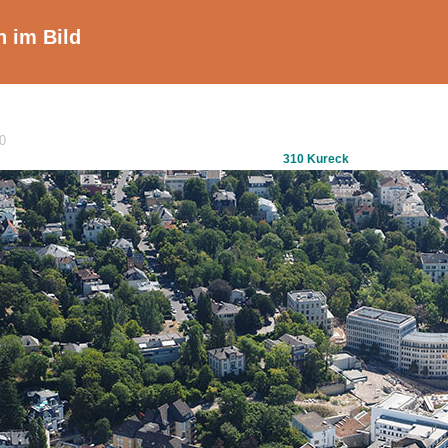
 im Bild
0
310 Kureck