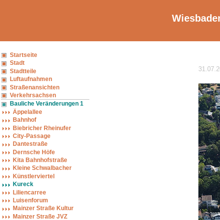
Wiesbaden
Startseite
Stadt
31.07.2
Stadtteile
Luftaufnahmen
Straßenansichten
Verkehrsachsen
Bauliche Veränderungen 1
Äppelallee
Bahnhof
Biebricher Rheinufer
City-Passage
Dantestraße
Dernsche Höfe
Kita Bahnhofstraße
Kleine Schwalbacher
Künstlerviertel
Kureck
Liliencarree
Luisenforum
Mainzer Straße Kultur
Mainzer Straße JVZ