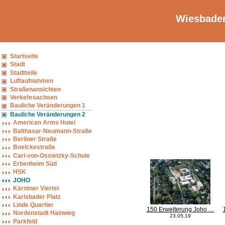
Wiesbaden
Startseite
Stadt
Stadtteile
Luftaufnahmen
Straßenansichten
Verkehrsachsen
Bauliche Veränderungen 1
Bauliche Veränderungen 2
American Arms Hotel
Balthasar-Neumann-Straße
Berliner Straße
Boelckestraße
Carl-von-Ossietzky-Schule
Erbenheim Süd
HSK
JOHO
Kärntner Viertel
Karlsbader Platz
Linde Quartier
150 Erweiterung Joho …
Nordenstadt Hainweg
23.05.19
Parkfeld