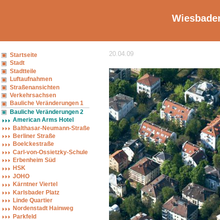
Wiesbaden
20.04.09
Startseite
Stadt
Stadtteile
Luftaufnahmen
Straßenansichten
Verkehrsachsen
Bauliche Veränderungen 1
Bauliche Veränderungen 2
American Arms Hotel
Balthasar-Neumann-Straße
Berliner Straße
Boelckestraße
Carl-von-Ossietzky-Schule
Erbenheim Süd
HSK
JOHO
Kärntner Viertel
Karlsbader Platz
Linde Quartier
Nordenstadt Hainweg
Parkfeld