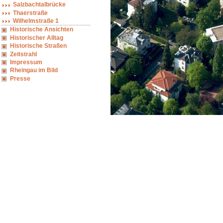
Salzbachtalbrücke
Thaerstraße
Wilhelmstraße 1
Historische Ansichten
Historischer Alltag
Historische Straßen
Zeitstrahl
Impressum
Rheingau im Bild
Presse