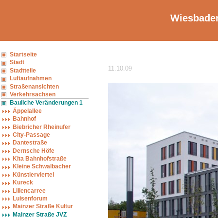
Wiesbaden
Startseite
Stadt
11.10.09
Stadtteile
Luftaufnahmen
Straßenansichten
Verkehrsachsen
Bauliche Veränderungen 1
Äppelallee
Bahnhof
Biebricher Rheinufer
City-Passage
Dantestraße
Dernsche Höfe
Kita Bahnhofstraße
Kleine Schwalbacher
Künstlerviertel
Kureck
Liliencarree
Luisenforum
Mainzer Straße Kultur
Mainzer Straße JVZ