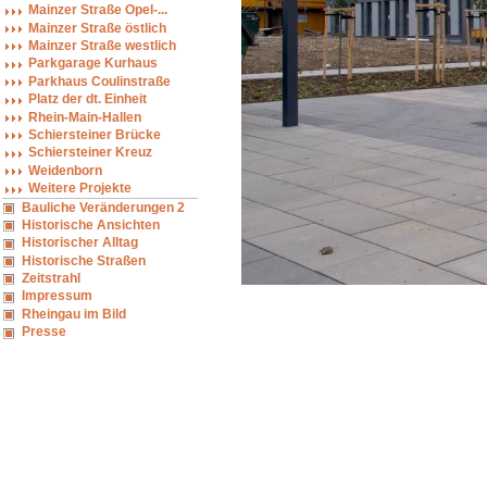
Mainzer Straße Opel-...
Mainzer Straße östlich
Mainzer Straße westlich
Parkgarage Kurhaus
Parkhaus Coulinstraße
Platz der dt. Einheit
Rhein-Main-Hallen
Schiersteiner Brücke
Schiersteiner Kreuz
Weidenborn
Weitere Projekte
Bauliche Veränderungen 2
Historische Ansichten
Historischer Alltag
Historische Straßen
Zeitstrahl
Impressum
Rheingau im Bild
Presse