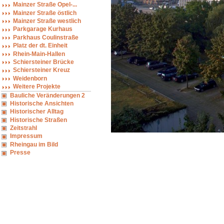
Mainzer Straße Opel-...
Mainzer Straße östlich
Mainzer Straße westlich
Parkgarage Kurhaus
Parkhaus Coulinstraße
Platz der dt. Einheit
Rhein-Main-Hallen
Schiersteiner Brücke
Schiersteiner Kreuz
Weidenborn
Weitere Projekte
Bauliche Veränderungen 2
Historische Ansichten
Historischer Alltag
Historische Straßen
Zeitstrahl
Impressum
Rheingau im Bild
Presse