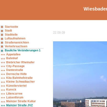
Wiesbaden
Startseite
Stadt
22.09.09
Stadtteile
Luftaufnahmen
Straßenansichten
Verkehrsachsen
Bauliche Veränderungen 1
Äppelallee
Bahnhof
Biebricher Rheinufer
City-Passage
Dantestraße
Dernsche Höfe
Kita Bahnhofstraße
Kleine Schwalbacher
Künstlerviertel
Kureck
Liliencarree
Luisenforum
Mainzer Straße Kultur
Mainzer Straße JVZ