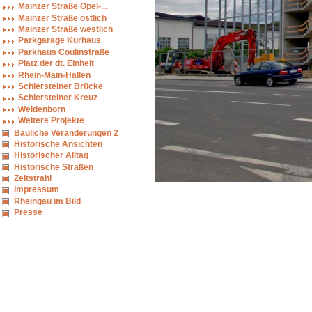
Mainzer Straße Opel-...
Mainzer Straße östlich
Mainzer Straße westlich
Parkgarage Kurhaus
Parkhaus Coulinstraße
Platz der dt. Einheit
Rhein-Main-Hallen
Schiersteiner Brücke
Schiersteiner Kreuz
Weidenborn
Weitere Projekte
Bauliche Veränderungen 2
Historische Ansichten
Historischer Alltag
Historische Straßen
Zeitstrahl
Impressum
Rheingau im Bild
Presse