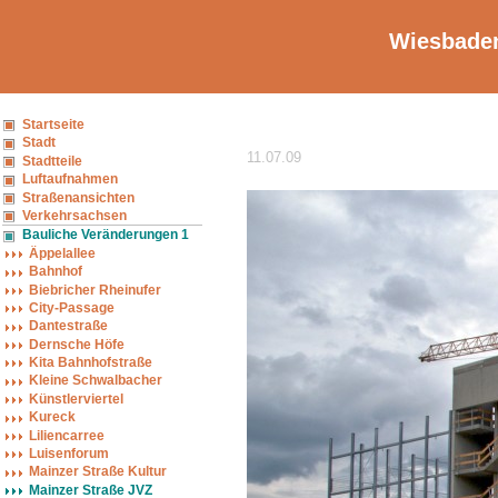
Wiesbaden
Startseite
Stadt
11.07.09
Stadtteile
Luftaufnahmen
Straßenansichten
Verkehrsachsen
Bauliche Veränderungen 1
Äppelallee
Bahnhof
Biebricher Rheinufer
City-Passage
Dantestraße
Dernsche Höfe
Kita Bahnhofstraße
Kleine Schwalbacher
Künstlerviertel
Kureck
Liliencarree
Luisenforum
Mainzer Straße Kultur
Mainzer Straße JVZ