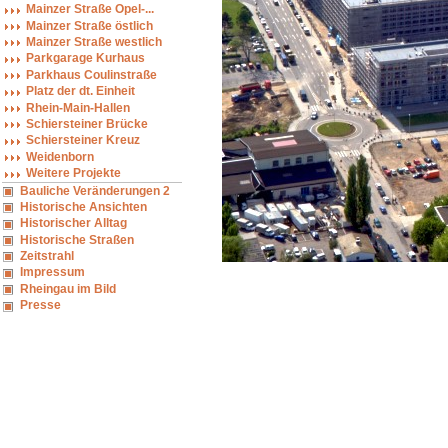
Mainzer Straße Opel-...
Mainzer Straße östlich
Mainzer Straße westlich
Parkgarage Kurhaus
Parkhaus Coulinstraße
Platz der dt. Einheit
Rhein-Main-Hallen
Schiersteiner Brücke
Schiersteiner Kreuz
Weidenborn
Weitere Projekte
Bauliche Veränderungen 2
Historische Ansichten
Historischer Alltag
Historische Straßen
Zeitstrahl
Impressum
Rheingau im Bild
Presse