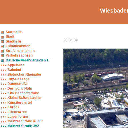
Wiesbaden
Startseite
Stadt
20.04.09
Stadtteile
Luftaufnahmen
Straßenansichten
Verkehrsachsen
Bauliche Veränderungen 1
Äppelallee
Bahnhof
Biebricher Rheinufer
City-Passage
Dantestraße
Dernsche Höfe
Kita Bahnhofstraße
Kleine Schwalbacher
Künstlerviertel
Kureck
Liliencarree
Luisenforum
Mainzer Straße Kultur
Mainzer Straße JVZ