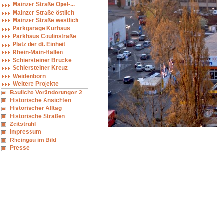
Mainzer Straße Opel-...
Mainzer Straße östlich
Mainzer Straße westlich
Parkgarage Kurhaus
Parkhaus Coulinstraße
Platz der dt. Einheit
Rhein-Main-Hallen
Schiersteiner Brücke
Schiersteiner Kreuz
Weidenborn
Weitere Projekte
Bauliche Veränderungen 2
Historische Ansichten
Historischer Alltag
Historische Straßen
Zeitstrahl
Impressum
Rheingau im Bild
Presse