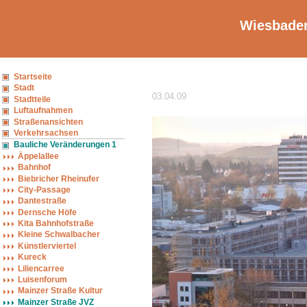
Wiesbaden
Startseite
Stadt
03.04.09
Stadtteile
Luftaufnahmen
Straßenansichten
Verkehrsachsen
Bauliche Veränderungen 1
Äppelallee
Bahnhof
Biebricher Rheinufer
City-Passage
Dantestraße
Dernsche Höfe
Kita Bahnhofstraße
Kleine Schwalbacher
Künstlerviertel
Kureck
Liliencarree
Luisenforum
Mainzer Straße Kultur
Mainzer Straße JVZ