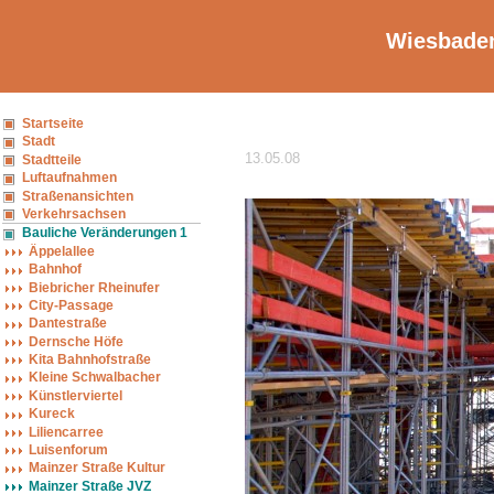
Wiesbaden
Startseite
Stadt
13.05.08
Stadtteile
Luftaufnahmen
Straßenansichten
Verkehrsachsen
Bauliche Veränderungen 1
Äppelallee
Bahnhof
Biebricher Rheinufer
City-Passage
Dantestraße
Dernsche Höfe
Kita Bahnhofstraße
Kleine Schwalbacher
Künstlerviertel
Kureck
Liliencarree
Luisenforum
Mainzer Straße Kultur
Mainzer Straße JVZ