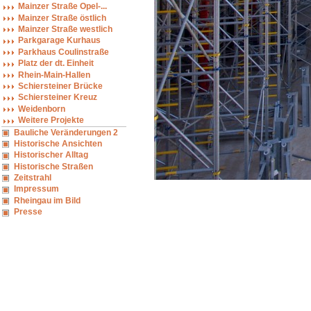
Mainzer Straße Opel-...
Mainzer Straße östlich
Mainzer Straße westlich
Parkgarage Kurhaus
Parkhaus Coulinstraße
Platz der dt. Einheit
Rhein-Main-Hallen
Schiersteiner Brücke
Schiersteiner Kreuz
Weidenborn
Weitere Projekte
Bauliche Veränderungen 2
Historische Ansichten
Historischer Alltag
Historische Straßen
Zeitstrahl
Impressum
Rheingau im Bild
Presse