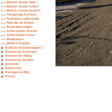
Mainzer Straße Opel-...
Mainzer Straße östlich
Mainzer Straße westlich
Parkgarage Kurhaus
Parkhaus Coulinstraße
Platz der dt. Einheit
Rhein-Main-Hallen
Schiersteiner Brücke
Schiersteiner Kreuz
Weidenborn
Weitere Projekte
Bauliche Veränderungen 2
Historische Ansichten
Historischer Alltag
Historische Straßen
Zeitstrahl
Impressum
Rheingau im Bild
Presse