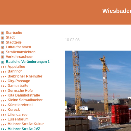
Wiesbaden
Startseite
Stadt
10.02.08
Stadtteile
Luftaufnahmen
Straßenansichten
Verkehrsachsen
Bauliche Veränderungen 1
Äppelallee
Bahnhof
Biebricher Rheinufer
City-Passage
Dantestraße
Dernsche Höfe
Kita Bahnhofstraße
Kleine Schwalbacher
Künstlerviertel
Kureck
Liliencarree
Luisenforum
Mainzer Straße Kultur
Mainzer Straße JVZ