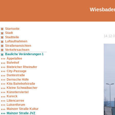
Wiesbaden
Startseite
Stadt
14.12.0
Stadtteile
Luftaufnahmen
Straßenansichten
Verkehrsachsen
Bauliche Veränderungen 1
Äppelallee
Bahnhof
Biebricher Rheinufer
City-Passage
Dantestraße
Dernsche Höfe
Kita Bahnhofstraße
Kleine Schwalbacher
Künstlerviertel
Kureck
Liliencarree
Luisenforum
Mainzer Straße Kultur
Mainzer Straße JVZ