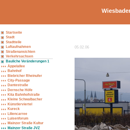
Wiesbaden
Startseite
Stadt
Stadtteile
Luftaufnahmen
05.02.06
Straßenansichten
Verkehrsachsen
Bauliche Veränderungen 1
Äppelallee
Bahnhof
Biebricher Rheinufer
City-Passage
Dantestraße
Dernsche Höfe
Kita Bahnhofstraße
Kleine Schwalbacher
Künstlerviertel
Kureck
Liliencarree
Luisenforum
Mainzer Straße Kultur
Mainzer Straße JVZ