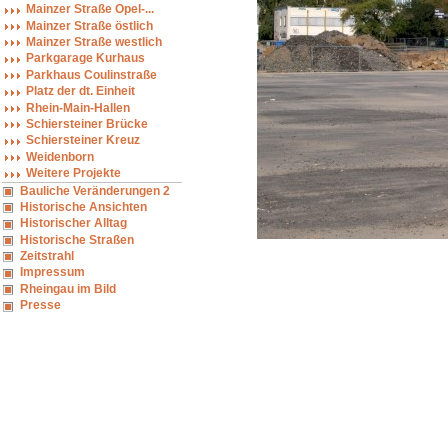
Mainzer Straße Opel-...
Mainzer Straße östlich
Mainzer Straße westlich
Parkgarage Kurhaus
Parkhaus Coulinstraße
Platz der dt. Einheit
Rhein-Main-Hallen
Schiersteiner Brücke
Schiersteiner Kreuz
Weidenborn
Weitere Projekte
Bauliche Veränderungen 2
Historische Ansichten
Historischer Alltag
Historische Straßen
Zeitstrahl
Impressum
Rheingau im Bild
Presse