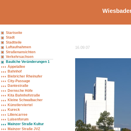
Wiesbaden
Startseite
Stadt
Stadtteile
Luftaufnahmen
16.09.07
Straßenansichten
Verkehrsachsen
Bauliche Veränderungen 1
Äppelallee
Bahnhof
Biebricher Rheinufer
City-Passage
Dantestraße
Dernsche Höfe
Kita Bahnhofstraße
Kleine Schwalbacher
Künstlerviertel
Kureck
Liliencarree
Luisenforum
Mainzer Straße Kultur
Mainzer Straße JVZ