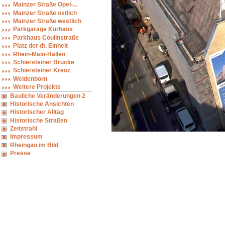
Mainzer Straße Opel-...
Mainzer Straße östlich
Mainzer Straße westlich
Parkgarage Kurhaus
Parkhaus Coulinstraße
Platz der dt. Einheit
Rhein-Main-Hallen
Schiersteiner Brücke
Schiersteiner Kreuz
Weidenborn
Weitere Projekte
Bauliche Veränderungen 2
Historische Ansichten
Historischer Alltag
Historische Straßen
Zeitstrahl
Impressum
Rheingau im Bild
Presse