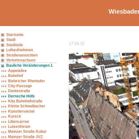
Wiesbaden
Startseite
Stadt
17.04.10
Stadtteile
Luftaufnahmen
Straßenansichten
Verkehrsachsen
Bauliche Veränderungen 1
Äppelallee
Bahnhof
Biebricher Rheinufer
City-Passage
Dantestraße
Dernsche Höfe
Kita Bahnhofstraße
Kleine Schwalbacher
Künstlerviertel
Kureck
Liliencarree
Luisenforum
Mainzer Straße Kultur
Mainzer Straße JVZ