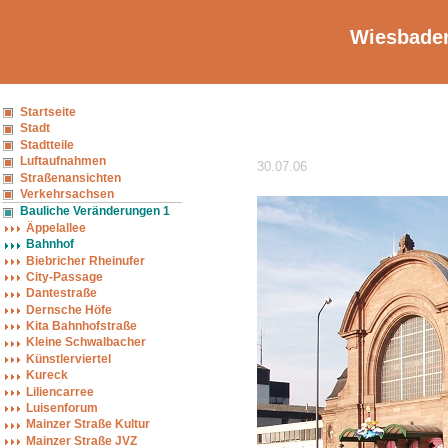
Wiesbaden
Startseite
Stadt
Stadtteile
Luftaufnahmen
30.07.06
Straßenansichten
Verkehrsachsen
Bauliche Veränderungen 1
Äppelallee
Bahnhof
Biebricher Rheinufer
City-Passage
Dantestraße
Dernsche Höfe
Kita Bahnhofstraße
Kleine Schwalbacher
Künstlerviertel
Kureck
Liliencarree
Luisenforum
Mainzer Straße Kultur
Mainzer Straße JVZ