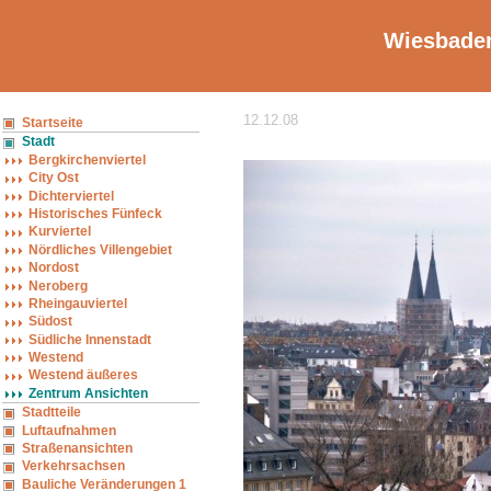
Wiesbaden
12.12.08
Startseite
Stadt
Bergkirchenviertel
City Ost
Dichterviertel
Historisches Fünfeck
Kurviertel
Nördliches Villengebiet
Nordost
Neroberg
Rheingauviertel
Südost
Südliche Innenstadt
Westend
Westend äußeres
Zentrum Ansichten
Stadtteile
Luftaufnahmen
Straßenansichten
Verkehrsachsen
Bauliche Veränderungen 1