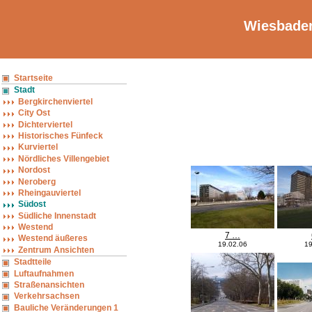
Wiesbaden
Startseite
Stadt
Bergkirchenviertel
City Ost
Dichterviertel
Historisches Fünfeck
Kurviertel
Nördliches Villengebiet
Nordost
Neroberg
Rheingauviertel
Südost
Südliche Innenstadt
Westend
7 …
Westend äußeres
19.02.06
19
Zentrum Ansichten
Stadtteile
Luftaufnahmen
Straßenansichten
Verkehrsachsen
Bauliche Veränderungen 1