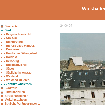
Wiesbaden
24.09.05
Startseite
Stadt
Bergkirchenviertel
City Ost
Dichterviertel
Historisches Fünfeck
Kurviertel
Nördliches Villengebiet
Nordost
Neroberg
Rheingauviertel
Südost
Südliche Innenstadt
Westend
Westend äußeres
Zentrum Ansichten
Stadtteile
Luftaufnahmen
Straßenansichten
Verkehrsachsen
Bauliche Veränderungen 1