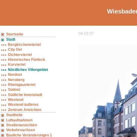
Wiesbaden
04.03.07
Startseite
Stadt
Bergkirchenviertel
City Ost
Dichterviertel
Historisches Fünfeck
Kurviertel
Nördliches Villengebiet
Nordost
Neroberg
Rheingauviertel
Südost
Südliche Innenstadt
Westend
Westend äußeres
Zentrum Ansichten
Stadtteile
Luftaufnahmen
Straßenansichten
Verkehrsachsen
Bauliche Veränderungen 1