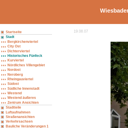
Wiesbaden
19.08.07
Startseite
Stadt
Bergkirchenviertel
City Ost
Dichterviertel
Historisches Fünfeck
Kurviertel
Nördliches Villengebiet
Nordost
Neroberg
Rheingauviertel
Südost
Südliche Innenstadt
Westend
Westend äußeres
Zentrum Ansichten
Stadtteile
Luftaufnahmen
Straßenansichten
Verkehrsachsen
Bauliche Veränderungen 1