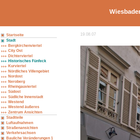
Wiesbaden
19.08.07
Startseite
Stadt
Bergkirchenviertel
City Ost
Dichterviertel
Historisches Fünfeck
Kurviertel
Nördliches Villengebiet
Nordost
Neroberg
Rheingauviertel
Südost
Südliche Innenstadt
Westend
Westend äußeres
Zentrum Ansichten
Stadtteile
Luftaufnahmen
Straßenansichten
Verkehrsachsen
Bauliche Veränderungen 1