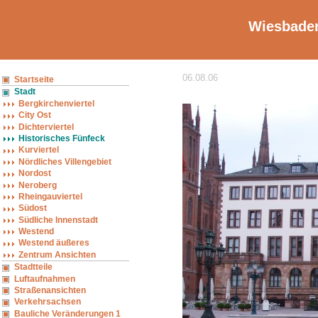
Wiesbaden
06.08.06
Startseite
Stadt
Bergkirchenviertel
City Ost
Dichterviertel
Historisches Fünfeck
Kurviertel
Nördliches Villengebiet
Nordost
Neroberg
Rheingauviertel
Südost
Südliche Innenstadt
Westend
Westend äußeres
Zentrum Ansichten
Stadtteile
Luftaufnahmen
Straßenansichten
Verkehrsachsen
Bauliche Veränderungen 1