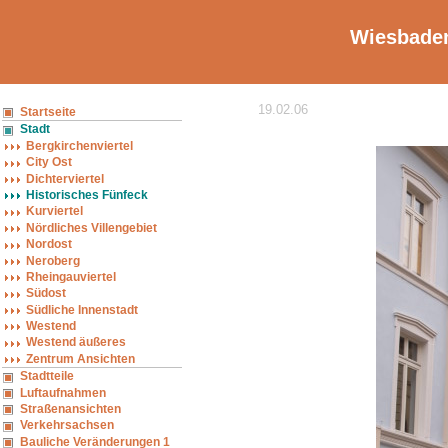
Wiesbaden
19.02.06
Startseite
Stadt
Bergkirchenviertel
City Ost
Dichterviertel
Historisches Fünfeck
Kurviertel
Nördliches Villengebiet
Nordost
Neroberg
Rheingauviertel
Südost
Südliche Innenstadt
Westend
Westend äußeres
Zentrum Ansichten
Stadtteile
Luftaufnahmen
Straßenansichten
Verkehrsachsen
Bauliche Veränderungen 1