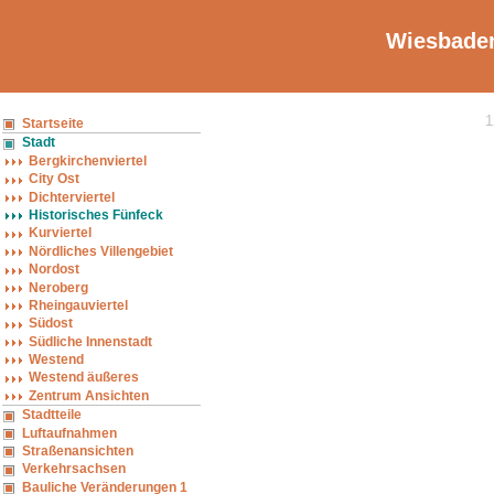
Wiesbaden
1
Startseite
Stadt
Bergkirchenviertel
City Ost
Dichterviertel
Historisches Fünfeck
Kurviertel
Nördliches Villengebiet
Nordost
Neroberg
Rheingauviertel
Südost
Südliche Innenstadt
Westend
Westend äußeres
Zentrum Ansichten
Stadtteile
Luftaufnahmen
Straßenansichten
Verkehrsachsen
Bauliche Veränderungen 1