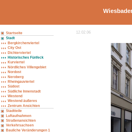
Wiesbaden
12.02.06
Startseite
Stadt
Bergkirchenviertel
City Ost
Dichterviertel
Historisches Fünfeck
Kurviertel
Nördliches Villengebiet
Nordost
Neroberg
Rheingauviertel
Südost
Südliche Innenstadt
Westend
Westend äußeres
Zentrum Ansichten
Stadtteile
Luftaufnahmen
Straßenansichten
Verkehrsachsen
Bauliche Veränderungen 1