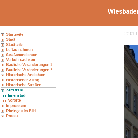
Wiesbaden
22.01.1
Startseite
Stadt
Stadtteile
Luftaufnahmen
Straßenansichten
Verkehrsachsen
Bauliche Veränderungen 1
Bauliche Veränderungen 2
Historische Ansichten
Historischer Alltag
Historische Straßen
Zeitstrahl
Innenstadt
Vororte
Impressum
Rheingau im Bild
Presse