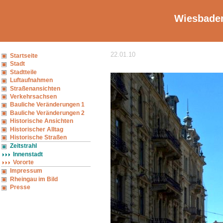
Wiesbaden
22.01.10
Startseite
Stadt
Stadtteile
Luftaufnahmen
Straßenansichten
Verkehrsachsen
Bauliche Veränderungen 1
Bauliche Veränderungen 2
Historische Ansichten
Historischer Alltag
Historische Straßen
Zeitstrahl
Innenstadt
Vororte
Impressum
Rheingau im Bild
Presse