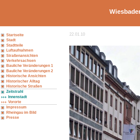
Wiesbaden
22.01.10
Startseite
Stadt
Stadtteile
Luftaufnahmen
Straßenansichten
Verkehrsachsen
Bauliche Veränderungen 1
Bauliche Veränderungen 2
Historische Ansichten
Historischer Alltag
Historische Straßen
Zeitstrahl
Innenstadt
Vororte
Impressum
Rheingau im Bild
Presse