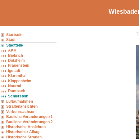
Wiesbaden
2
Startseite
Stadt
Stadtteile
AKK
Biebrich
Dotzheim
Frauenstein
Igstadt
Klarenthal
Kloppenheim
Naurod
Rambach
Schierstein
Luftaufnahmen
Straßenansichten
Verkehrsachsen
Bauliche Veränderungen 1
Bauliche Veränderungen 2
Historische Ansichten
Historischer Alltag
Historische Straßen