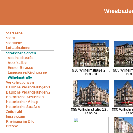
Wiesbaden
Startseite
Stadt
Stadtteile
Luftaufnahmen
Straßenansichten
Adelheidstraße
Adolfsallee
Emser Strasse
910 Wilhelmstraße 2 …
905 Wilhelm
Langgasse/Kirchgasse
12.05.08
12.0
Wilhelmstraße
Verkehrsachsen
Bauliche Veränderungen 1
Bauliche Veränderungen 2
Historische Ansichten
Historischer Alltag
Historische Straßen
885 Wilhelmstraße 12 …
880 Wilhelm
Zeitstrahl
12.05.08
12.0
Impressum
Rheingau im Bild
Presse