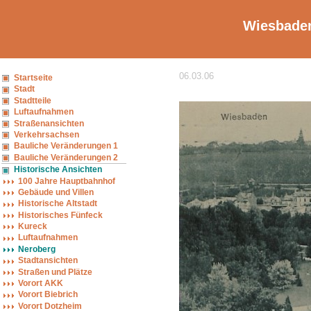
Wiesbaden
06.03.06
Startseite
Stadt
Stadtteile
Luftaufnahmen
Straßenansichten
Verkehrsachsen
Bauliche Veränderungen 1
Bauliche Veränderungen 2
Historische Ansichten
100 Jahre Hauptbahnhof
Gebäude und Villen
Historische Altstadt
Historisches Fünfeck
Kureck
Luftaufnahmen
Neroberg
Stadtansichten
Straßen und Plätze
Vorort AKK
Vorort Biebrich
Vorort Dotzheim