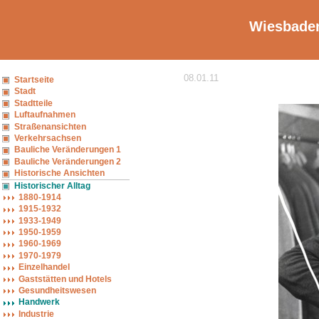
Wiesbaden
08.01.11
Startseite
Stadt
Stadtteile
Luftaufnahmen
Straßenansichten
Verkehrsachsen
Bauliche Veränderungen 1
Bauliche Veränderungen 2
Historische Ansichten
Historischer Alltag
1880-1914
1915-1932
1933-1949
1950-1959
1960-1969
1970-1979
Einzelhandel
Gaststätten und Hotels
Gesundheitswesen
Handwerk
Industrie