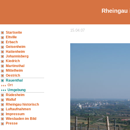
Rheingau 
15.04.07
Startseite
Eltville
Erbach
Geisenheim
Hattenheim
Johannisberg
Kiedrich
Martinsthal
Mittelheim
Oestrich
Rauenthal
Ort
Umgebung
Rüdesheim
Walluf
Rheingau historisch
Luftaufnahmen
Impressum
Wiesbaden im Bild
Presse