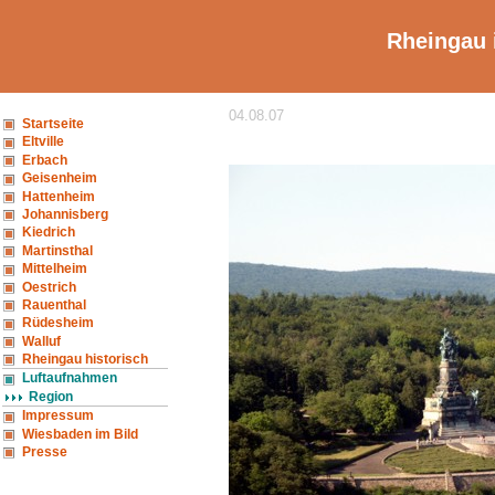
Rheingau 
04.08.07
Startseite
Eltville
Erbach
Geisenheim
Hattenheim
Johannisberg
Kiedrich
Martinsthal
Mittelheim
Oestrich
Rauenthal
Rüdesheim
Walluf
Rheingau historisch
Luftaufnahmen
Region
Impressum
Wiesbaden im Bild
Presse