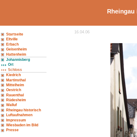
Rheingau 
16.04.06
Startseite
Eltville
Erbach
Geisenheim
Hattenheim
Johannisberg
Ort
Schloss
Kiedrich
Martinsthal
Mittelheim
Oestrich
Rauenthal
Rüdesheim
Walluf
Rheingau historisch
Luftaufnahmen
Impressum
Wiesbaden im Bild
Presse