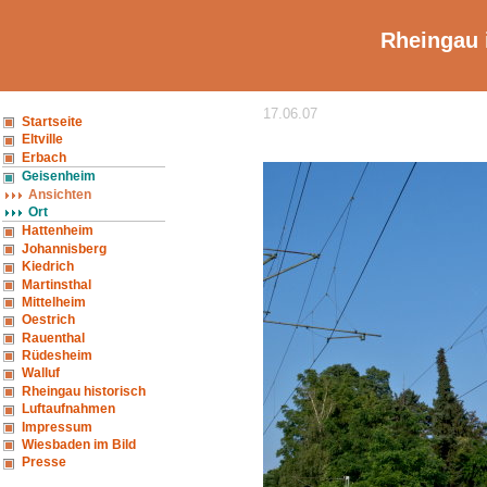
Rheingau 
17.06.07
Startseite
Eltville
Erbach
Geisenheim
Ansichten
Ort
Hattenheim
Johannisberg
Kiedrich
Martinsthal
Mittelheim
Oestrich
Rauenthal
Rüdesheim
Walluf
Rheingau historisch
Luftaufnahmen
Impressum
Wiesbaden im Bild
Presse