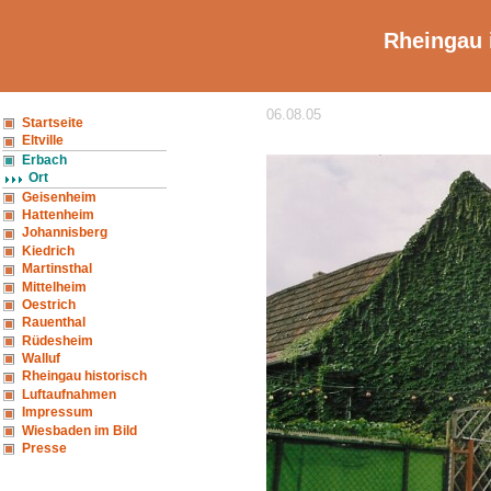
Rheingau 
06.08.05
Startseite
Eltville
Erbach
Ort
Geisenheim
Hattenheim
Johannisberg
Kiedrich
Martinsthal
Mittelheim
Oestrich
Rauenthal
Rüdesheim
Walluf
Rheingau historisch
Luftaufnahmen
Impressum
Wiesbaden im Bild
Presse