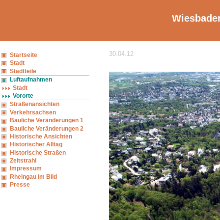
Wiesbaden
30.04.12
Startseite
Stadt
Stadtteile
Luftaufnahmen
Stadt
Vororte
Straßenansichten
Verkehrsachsen
Bauliche Veränderungen 1
Bauliche Veränderungen 2
Historische Ansichten
Historischer Alltag
Historische Straßen
Zeitstrahl
Impressum
Rheingau im Bild
Presse