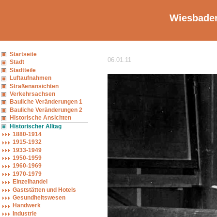
Wiesbaden
Startseite
06.01.11
Stadt
Stadtteile
Luftaufnahmen
Straßenansichten
Verkehrsachsen
Bauliche Veränderungen 1
Bauliche Veränderungen 2
Historische Ansichten
Historischer Alltag
1880-1914
1915-1932
1933-1949
1950-1959
1960-1969
1970-1979
Einzelhandel
Gaststätten und Hotels
Gesundheitswesen
Handwerk
Industrie